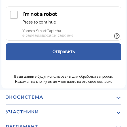
Ваши данные будут использованы для обработки запросов.
Нажимая на кнопку выше — вы даете на это свое согласие
ЭКОСИСТЕМА
О проекте
УЧАСТНИКИ
Обзор экосистемы
Для туристических агентств и concierge-сервисов
Роли в экосистеме
РЕГЛАМЕНТ