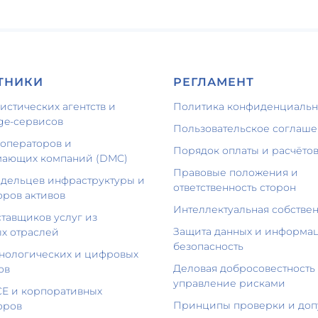
ТНИКИ
РЕГЛАМЕНТ
истических агентств и
Политика конфиденциальн
rge-сервисов
Пользовательское соглаш
роператоров и
Порядок оплаты и расчёто
ающих компаний (DMC)
Правовые положения и
адельцев инфраструктуры и
ответственность сторон
оров активов
Интеллектуальная собстве
ставщиков услуг из
Защита данных и информа
х отраслей
безопасность
хнологических и цифровых
Деловая добросовестность
ов
управление рисками
CE и корпоративных
Принципы проверки и доп
оров