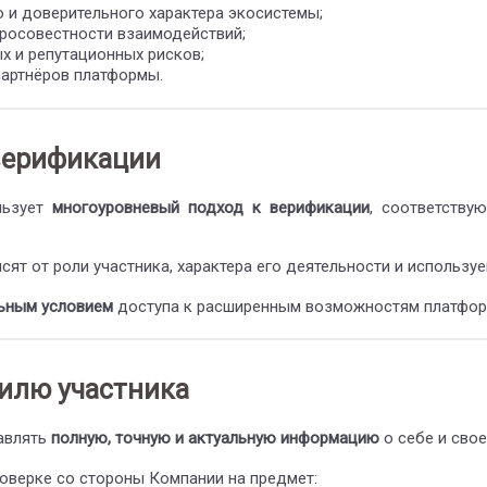
и доверительного характера экосистемы;
росовестности взаимодействий;
х и репутационных рисков;
партнёров платформы.
верификации
ользует
многоуровневый подход к верификации
, соответству
висят от роли участника, характера его деятельности и исполь
ьным условием
доступа к расширенным возможностям платформ
филю участника
тавлять
полную, точную и актуальную информацию
о себе и сво
роверке со стороны Компании на предмет: