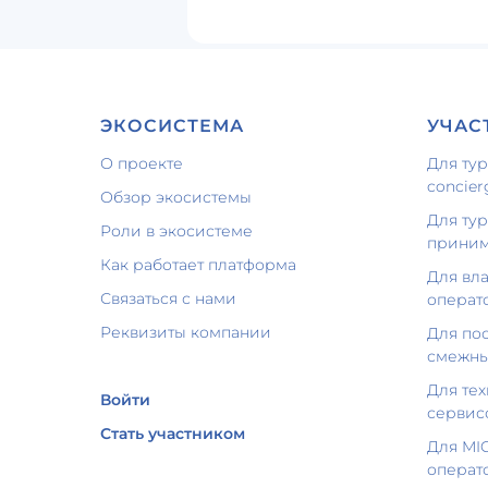
ЭКОСИСТЕМА
УЧАС
О проекте
Для тур
concie
Обзор экосистемы
Для ту
Роли в экосистеме
приним
Как работает платформа
Для вл
Связаться с нами
операт
Реквизиты компании
Для по
смежны
Для те
Войти
сервис
Стать участником
Для MI
операт