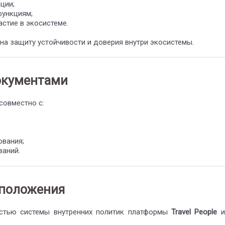
ции;
функциям;
астие в экосистеме.
на защиту устойчивости и доверия внутри экосистемы.
документами
овместно с:
ования;
ваний.
 положения
стью системы внутренних политик платформы
Travel People
и