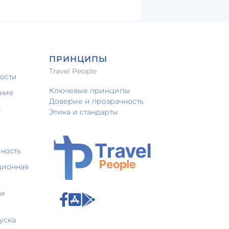
ПРИНЦИПЫ
Travel People
ости
Ключевые принципы
ение
Доверие и прозрачность
в
Этика и стандарты
нность
ционная
 и
уска