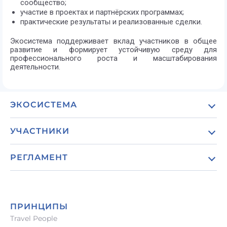
сообщество;
участие в проектах и партнёрских программах;
практические результаты и реализованные сделки.
Экосистема поддерживает вклад участников в общее
развитие и формирует устойчивую среду для
профессионального роста и масштабирования
деятельности.
ЭКОСИСТЕМА
О проекте
УЧАСТНИКИ
Обзор экосистемы
Для туристических агентств и concierge-сервисов
Роли в экосистеме
РЕГЛАМЕНТ
Для туроператоров и принимающих компаний (DMC)
Как работает платформа
Политика конфиденциальности
Для владельцев инфраструктуры и операторов
Связаться с нами
активов
Пользовательское соглашение
Реквизиты компании
ПРИНЦИПЫ
Для поставщиков услуг из смежных отраслей
Порядок оплаты и расчётов
Travel People
Для технологических и цифровых сервисов
Правовые положения и ответственность сторон