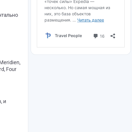
нтально
 Meridien,
rd, Four
, и