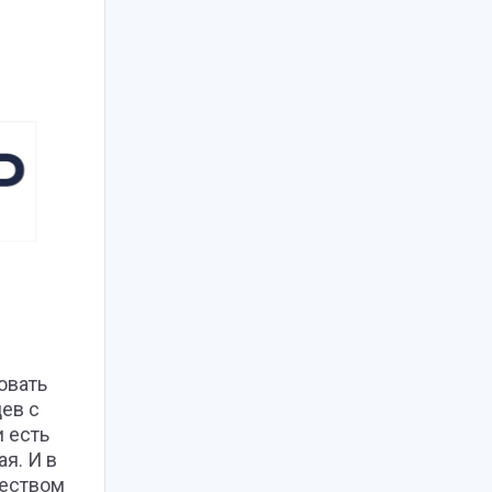
овать
ев с
и есть
я. И в
ществом