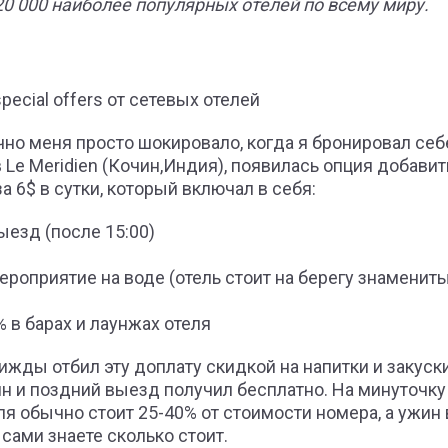
20 000 наиболее популярных отелей по всему миру.
ecial offers от cетевых отелей
лично меня просто шокировало, когда я бронировал се
в Le Meridien (Кочин,Индия), появилась опция добавит
за 6$ в сутки, который включал в себя:
езд (после 15:00)
ероприятие на воде (отель стоит на берегу знаменит
 в барах и лаунжах отеля
рижды отбил эту доплату скидкой на напитки и закуск
ин и поздний выезд получил бесплатно. На минуточк
ля обычно стоит 25-40% от стоимости номера, а ужин 
 сами знаете сколько стоит.