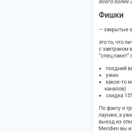
Всего более 
Фишки
— закрытые sp
это то, что 
с завтраком 
“спец.пакет” 
поздний вы
ужин
какое-то м
каналов)
скидка 15%
По факту я т
лаунже, а уж
выезд из оте
Meridien вы и