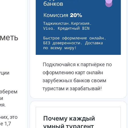
иметь
Подключайся к партнёрке по
оформлению карт онлайн
уции
зарубежных банков своим
туристам и зарабатывай!
азберем
 и
ия.
их, это
е 1,7