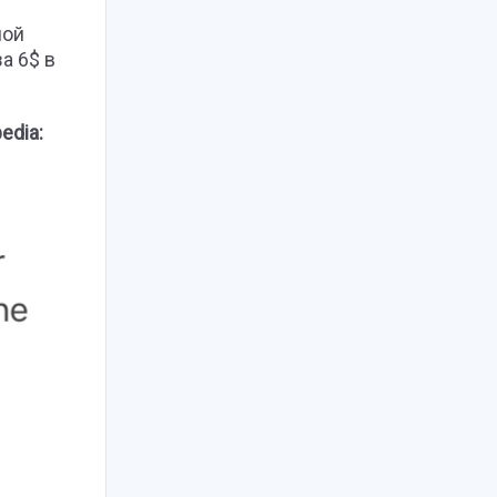
ной
а 6$ в
edia: