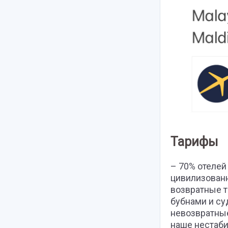
Тарифы
– 70% отелей
цивилизованн
возвратные т
бубнами и су
невозвратные
наше нестаб