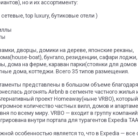
иантов), но и их ассортименту:
 сетевые, top luxury, бутиковые отели )
иллы
ты
 замки, дворцы, домики на дереве, японские реканы,
ма(house-boat), бунгало, резиденции, сафари лоджи,
, дома на ферме, караван парки(стоянки для домов
стные дома, коттеджи.
Всего 35 типов размещения.
таменты представлены в большом объеме благодаря
онеслась догонять Airbnb в сегменте частного жилья 
ьтернативный проект Homeaway(ныне VRBO), который
огромное количество частных вилл, домов и апартам
вня по всему миру. VRBO — входит в группу компаний 
егрирована внутри портала для турагентов Expedia TAA
жной особенностью является то, что в Expedia — все