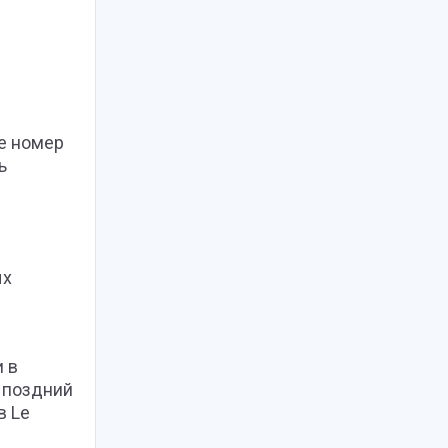
бе номер
ь
ых
и в
у поздний
в Le